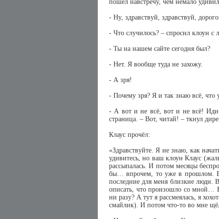
пошёл навстречу, чем немало удивил
- Ну, здравствуй, здравствуй, дорог
- Что случилось? – спросил клоун с 
- Ты на нашем сайте сегодня был?
- Нет. Я вообще туда не захожу.
- А зря!
- Почему зря? Я и так знаю всё, что
- А вот и не всё, вот и не всё! Ид
страница. – Вот, читай! – ткнул дир
Клаус прочёл:
«Здравствуйте. Я не знаю, как нача
удивитесь, но ваш клоун Клаус (жал
рассыпалась. И потом месяцы беспро
бы… впрочем, то уже в прошлом. Вот
последние для меня близкие люди. В
описать, что произошло со мной… Во-
ни разу? А тут я рассмеялась, я хох
смайлик). И потом что-то во мне щёл