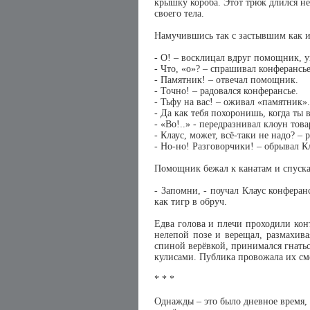
крышку короба. Этот трюк длился не
своего тела.
Намучившись так с застывшим как из
- О! – восклицал вдруг помощник, у
- Что, «о»? – спрашивал конферансье
- Памятник! – отвечал помощник.
- Точно! – радовался конферансье.
- Тьфу на вас! – оживал «памятник».
- Да как тебя похоронишь, когда ты 
- «Во!..» - передразнивал клоун тов
- Клаус, может, всё-таки не надо? –
- Но-но! Разговорчики! – обрывал 
Помощник бежал к канатам и спуска
- Запомни, - поучал Клаус конферанс
как тигр в обруч.
Едва голова и плечи проходили конт
нелепой позе и верещал, размахива
спиной верёвкой, принимался гнатьс
кулисами. Публика провожала их см
* * *
Однажды – это было дневное время, 