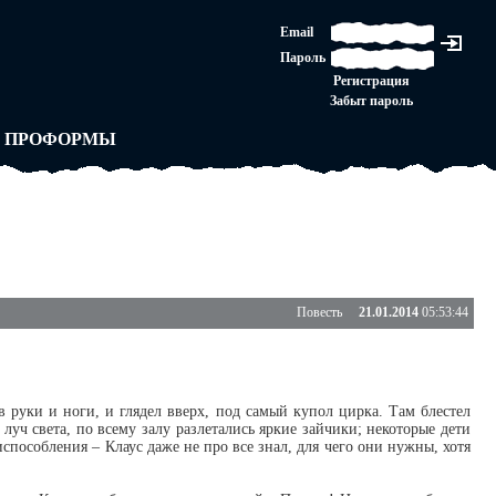
ЛАШЕНИЕ
Email
ЛЕДНЯЯ ИНСТАНЦИЯ
Пароль
Ы
ОРСКОЕ ПРАВО
Регистрация
 от ВАСЕНЬКИ
Забыт пароль
ЛЬНЫЕ ПРАВИЛА
 ПРОФОРМЫ
Повесть
21.01.2014
05:53:44
 руки и ноги, и глядел вверх, под самый купол цирка. Там блестел
уч света, по всему залу разлетались яркие зайчики; некоторые дети
способления – Клаус даже не про все знал, для чего они нужны, хотя