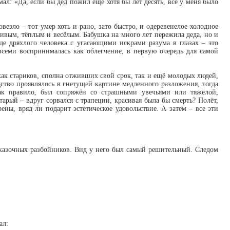
ал: «Да, если бы дед пожил ещё хотя бы лет десять, всё у меня было
везло – тот умер хоть и рано, зато быстро, и одеревенелое холодное
живым, тёплым и весёлым. Бабушка на много лет пережила деда, но и
де дряхлого человека с угасающими искрами разума в глазах – это
всеми воспринималась как облегчение, в первую очередь для самой
как стариков, сполна отживших свой срок, так и ещё молодых людей,
дство проявлялось в гнетущей картине медленного разложения, тогда
ак правило, был сопряжён со страшными увечьями или тяжёлой,
арый – вдруг сорвался с трапеции, красивая была бы смерть? Полёт,
ны, вряд ли подарит эстетическое удовольствие. А затем – все эти
сказочных разбойников. Вид у него был самый решительный. Следом
ал: