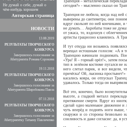
Трапеция – металлическая переклади
Не думай о себе, думай о
сегодня?» - мысленно сказал он Трап
чём-нибудь хорошем
Трапеция не любила, когда над ней 
Авторская страница
выверены до сантиметра; они понима
вдруг скользят по ней кончиками, и
НОВОСТИ
не думать… Акробаты тоже не думали
от ужаса, то, вздохнув с облегчени
артисты грациозно кланялись. А Тра
13.08.2019
РЕЗУЛЬТАТЫ ТВОРЧЕСКОГО
И тут откуда ни возьмись появлялс
КОНКУРСА
верещал истошным голосом: «А я то
Завершилось голосование за
Трапецию начинали поднимать. Пона
Абитуриента Романа Сорокина
«Ура! Я – горный орёл!», затем пос
тип в зелёном костюме пугался не на
19.11.2018
него слетал парик, и все видели, 
причёска! Ой, лысинка простынет!» 
РЕЗУЛЬТАТЫ ТВОРЧЕСКОГО
касались ковра, он отпускал Трапец
КОНКУРСА
удавалось. Только тогда он выпрямл
Завершилось голосование за
Абитуриента Широбокова Павла
Всё это, конечно, было возмутитель
высоте, а гладкий металл переклад
07.11.2018
притяжение смерти. Вдруг из ниотку
РЕЗУЛЬТАТЫ ТВОРЧЕСКОГО
сделай одно маленькое движение и 
чуть вперёд и поднять ноги выше, 
КОНКУРСА
снаружи и со стороны безвольно н
Завершилось голосование за
сонливость и даже согласие: да, я ус
Абитуриентку Татьяну Павличенко