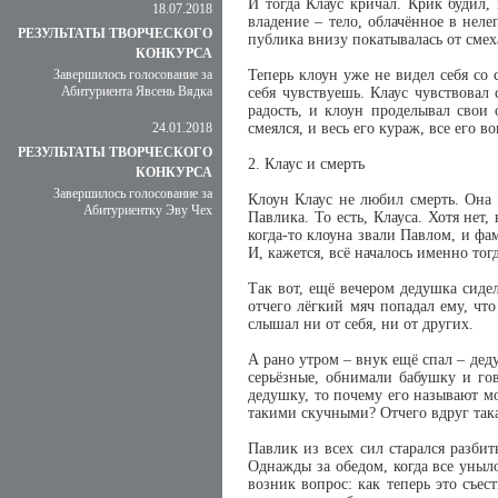
И тогда Клаус кричал. Крик будил
18.07.2018
владение – тело, облачённое в нел
РЕЗУЛЬТАТЫ ТВОРЧЕСКОГО
публика внизу покатывалась от смех
КОНКУРСА
Завершилось голосование за
Теперь клоун уже не видел себя со 
Абитуриента Явсень Вядка
себя чувствуешь. Клаус чувствовал
радость, и клоун проделывал свои
24.01.2018
смеялся, и весь его кураж, все его 
РЕЗУЛЬТАТЫ ТВОРЧЕСКОГО
2. Клаус и смерть
КОНКУРСА
Завершилось голосование за
Клоун Клаус не любил смерть. Она о
Абитуриентку Эву Чех
Павлика. То есть, Клауса. Хотя нет
когда-то клоуна звали Павлом, и фа
И, кажется, всё началось именно тогд
Так вот, ещё вечером дедушка сиде
отчего лёгкий мяч попадал ему, что
слышал ни от себя, ни от других.
А рано утром – внук ещё спал – дед
серьёзные, обнимали бабушку и го
дедушку, то почему его называют мол
такими скучными? Отчего вдруг така
Павлик из всех сил старался разбит
Однажды за обедом, когда все уныл
возник вопрос: как теперь это съест