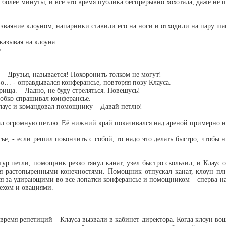
 более минуты, и всё это время публика беспрерывно хохотала, даже не
ваяние клоуном, напарники ставили его на ноги и отходили на пару шаг
казывая на клоуна.
.
 – Друзья, называется! Похоронить толком не могут!
во… - оправдывался конферансье, повторяя позу Клауса.
арища. – Ладно, не буду стреляться. Повешусь!
 робко спрашивал конферансье.
Клаус и командовал помощнику – Давай петлю!
л огромную петлю. Её нижний край покачивался над ареной примерно на
ье, - если решил покончить с собой, то надо это делать быстро, чтобы 
ур петли, помощник резко тянул канат, узел быстро скользил, и Клаус 
я растопыренными конечностями. Помощник отпускал канат, клоун плюх
я за удирающими во все лопатки конферансье и помощником – сперва на 
ехом и овациями.
время репетиций – Клауса вызвали в кабинет директора. Когда клоун вошё