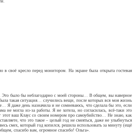
ей.
мо в своё кресло перед монитором. На экране была открыта гостевая
гу. Это было бы неблагодарно с моей стороны… В общем, вы наверное
я была такая ситуация… случились вещи, после которых вся моя жизнь
… Я даже день назначила и не сомневаюсь, что сделала бы это, если
 не могла из-за работы. Я не хотела, но согласилась, всё-таки это
уг этот ваш Клаус со своим номером про самоубийство… Не знаю, как
тавляете, что это такое – целый год не смеяться, даже не улыбнуться
 весь смех, который год копился, решила использовать за минуту (ещё
 общем, спасибо вам, огромное спасибо! Ольга».