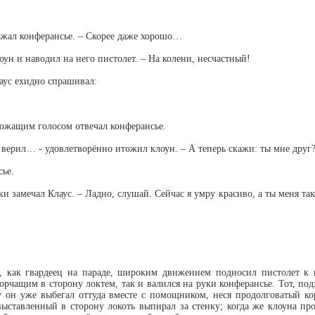
зражал конферансье. – Скорее даже хорошо…
оун и наводил на него пистолет. – На колени, несчастный!
лаус ехидно спрашивал:
дрожащим голосом отвечал конферансье.
не верил… - удовлетворённо итожил клоун. – А теперь скажи: ты мне друг
сье.
и замечал Клаус. – Ладно, слушай. Сейчас я умру красиво, а ты меня та
, как гвардеец на параде, широким движением подносил пистолет к в
орчащим в сторону локтем, так и валился на руки конферансье. Тот, под
у он уже выбегал оттуда вместе с помощником, неся продолговатый ко
выставленный в сторону локоть выпирал за стенку; когда же клоуна про