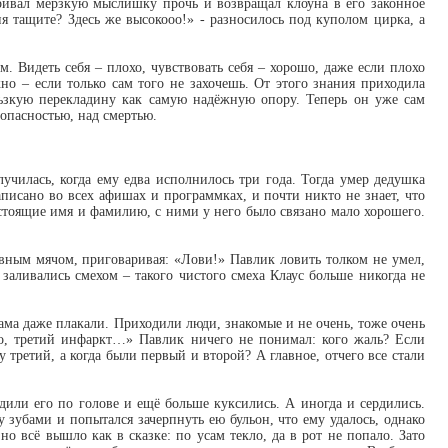
ыривал мерзкую мыслишку прочь и возвращал клоуна в его законное
я тащите? Здесь же высокооо!» - разносилось под куполом цирка, а
. Видеть себя – плохо, чувствовать себя – хорошо, даже если плохо
но – если только сам того не захочешь. От этого знания приходила
ьзкую перекладину как самую надёжную опору. Теперь он уже сам
 опасностью, над смертью.
лучилась, когда ему едва исполнилось три года. Тогда умер дедушка
написано во всех афишах и программках, и почти никто не знает, что
астоящие имя и фамилию, с ними у него было связано мало хорошего.
увным мячом, приговаривая: «Лови!» Павлик ловить толком не умел,
а заливались смехом – такого чистого смеха Клаус больше никогда не
мама даже плакали. Приходили люди, знакомые и не очень, тоже очень
но, третий инфаркт…» Павлик ничего не понимал: кого жаль? Если
у третий, а когда были первый и второй? А главное, отчего все стали
адили его по голове и ещё больше куксились. А иногда и сердились.
зубами и попытался зачерпнуть ею бульон, что ему удалось, однако
 но всё вышло как в сказке: по усам текло, да в рот не попало. Зато