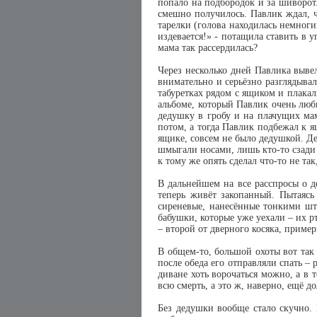
попало на подбородок и за шиворот.
смешно получилось. Павлик ждал, чт
тарелки (голова находилась немноги
издевается!» - потащила ставить в 
мама так рассердилась?
Через несколько дней Павлика выве
внимательно и серьёзно разглядывал
табуретках рядом с ящиком и плака
альбоме, который Павлик очень люби
дедушку в гробу и на плачущих мам
потом, а тогда Павлик подбежал к я
ящике, совсем не было дедушкой. Де
шмыгали носами, лишь кто-то сзади 
к тому же опять сделал что-то не та
В дальнейшем на все расспросы о де
теперь живёт закопанный. Пытаяс
сиреневые, нанесённые тонкими шт
бабушки, которые уже уехали – их рт
– второй от дверного косяка, прим
В общем-то, большой охоты вот так 
после обеда его отправляли спать – 
диване хоть ворочаться можно, а в 
всю смерть, а это ж, наверно, ещё д
Без дедушки вообще стало скучно.