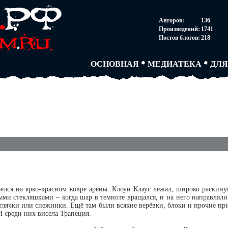
НОВОСТИ
АВТОРЫ
СОГ
Авторов:
136
ПАРТНЕРСТВО
БЛОГИ
ПОС
Произведений:
1741
ТВОРЧЕСКИЕ ГРУПП
АНОНИМКИ
АВТ
Постов блогов:
218
КНИЖНАЯ ЛАВКА
АБИТУРА
FAQ
СЛОВАРИ
ДУЭЛИ
ДУЭ
ОСНОВНАЯ
МЕДИАТЕКА
ДЛЯ
елся на ярко-красном ковре арены. Клоун Клаус лежал, широко раскинув
и стекляшками – когда шар в темноте вращался, и на него направляли л
етлячки или снежинки. Ещё там были всякие верёвки, блоки и прочие при
И среди них висела Трапеция.