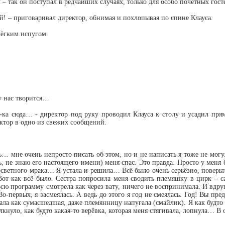
 – так он поступал в редчайших случаях, только для особо почётных гост
ой! – приговаривал директор, обнимая и похлопывая по спине Клауса.
лёгким испугом.
 у нас творится…
и-ка сюда… - директор под руку проводил Клауса к столу и усадил пря
ектор в одно из свежих сообщений.
ть… мне очень непросто писать об этом, но и не написать я тоже не мо
ь, не знаю его настоящего имени) меня спас. Это правда. Просто у мен
светного мрака… Я устала и решила… Всё было очень серьёзно, поверьте
 как всё было. Сестра попросила меня сводить племяшку в цирк – сама
сю программу смотрела как через вату, ничего не воспринимала. И вдр
первых, я засмеялась. А ведь до этого я год не смеялась. Год! Вы предс
отала как сумасшедшая, даже племянницу напугала (смайлик). Я как будто
кнуло, как будто какая-то верёвка, которая меня стягивала, лопнула… В