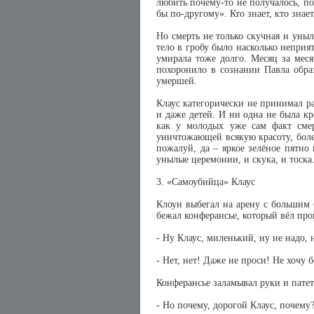
любить почему-то не получалось, по
бы по-другому». Кто знает, кто зна
Но смерть не только скучная и уныл
тело в гробу было насколько неприя
умирала тоже долго. Месяц за мес
похоронило в сознании Павла образ
умершей.
Клаус категорически не принимал ра
и даже детей. И ни одна не была кр
как у молодых уже сам факт смер
уничтожающей всякую красоту, болез
пожалуй, да – яркое зелёное пятно
унылые церемонии, и скука, и тоска
3. «Самоубийца» Клаус
Клоун выбегал на арену с большим
бежал конферансье, который вёл про
- Ну Клаус, миленький, ну не надо, 
- Нет, нет! Даже не проси! Не хочу
Конферансье заламывал руки и пате
- Но почему, дорогой Клаус, почему?