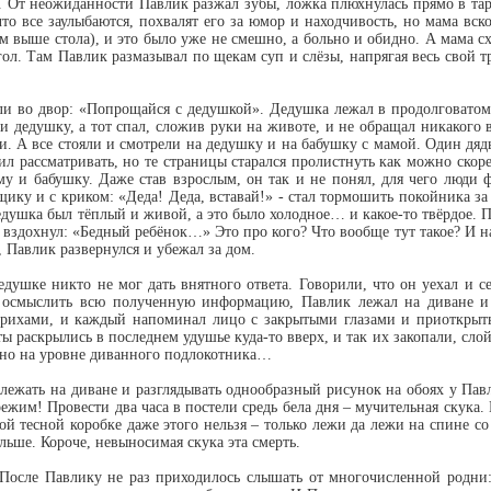
 От неожиданности Павлик разжал зубы, ложка плюхнулась прямо в таре
о все заулыбаются, похвалят его за юмор и находчивость, но мама вск
м выше стола), и это было уже не смешно, а больно и обидно. А мама схв
угол. Там Павлик размазывал по щекам суп и слёзы, напрягая весь свой т
ли во двор: «Попрощайся с дедушкой». Дедушка лежал в продолговатом
и дедушку, а тот спал, сложив руки на животе, и не обращал никакого 
ли. А все стояли и смотрели на дедушку и на бабушку с мамой. Один дя
л рассматривать, но те страницы старался пролистнуть как можно скоре
у и бабушку. Даже став взрослым, он так и не понял, для чего люди 
щику и с криком: «Деда! Деда, вставай!» - стал тормошить покойника за 
душка был тёплый и живой, а это было холодное… и какое-то твёрдое. П
вздохнул: «Бедный ребёнок…» Это про кого? Что вообще тут такое? И на
к, Павлик развернулся и убежал за дом.
душке никто не мог дать внятного ответа. Говорили, что он уехал и се
ь осмыслить всю полученную информацию, Павлик лежал на диване и 
рихами, и каждый напоминал лицо с закрытыми глазами и приоткрыты
ы раскрылись в последнем удушье куда-то вверх, и так их закопали, слой 
ерно на уровне диванного подлокотника…
лежать на диване и разглядывать однообразный рисунок на обоях у Пав
режим! Провести два часа в постели средь бела дня – мучительная скука. 
той тесной коробке даже этого нельзя – только лежи да лежи на спине с
ольше. Короче, невыносимая скука эта смерть.
 После Павлику не раз приходилось слышать от многочисленной родни: