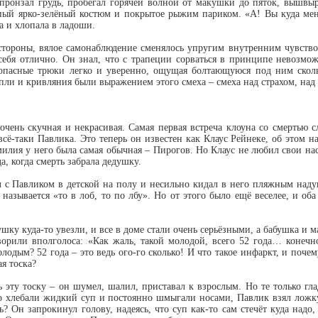
, пронзал грудь, пробегал горячей волной от макушки до пяток, вышв
епый ярко-зелёный костюм и покрытое рыжим париком. «А! Вы куда мен
а и хлопала в ладоши.
стороны, вялое самонаблюдение сменялось упругим внутренним чувством
 себя отлично. Он знал, что с трапеции сорваться в принципе невозмож
 опасные трюки легко и уверенно, ощущая болтающуюся под ним скол
вопли и кривляния были выражением этого смеха – смеха над страхом, над
чень скучная и некрасивая. Самая первая встреча клоуна со смертью с
, всё-таки Павлика. Это теперь он известен как Клаус Рейнеке, об этом 
милия у него была самая обычная – Пирогов. Но Клаус не любил свои н
а, когда смерть забрала дедушку.
л с Павликом в детской на полу и несильно кидал в него пляжным над
 называется «то в лоб, то по лбу». Но от этого было ещё веселее, и об
ушку куда-то увезли, и все в доме стали очень серьёзными, а бабушка и 
ворили вполголоса: «Как жаль, такой молодой, всего 52 года… конеч
одым? 52 года – это ведь ого-го сколько! И что такое инфаркт, и почем
я тоска?
ь эту тоску – он шумел, шалил, приставал к взрослым. Но те только гл
о хлебали жидкий суп и постоянно шмыгали носами, Павлик взял ложку 
ь? Он запрокинул голову, надеясь, что суп как-то сам стечёт куда надо,