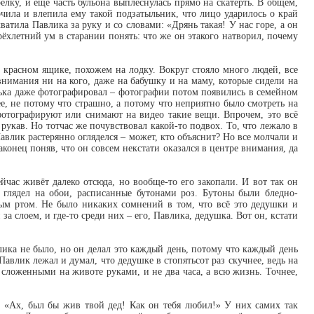
лку, и ещё часть бульона выплеснулась прямо на скатерть. В общем,
очила и влепила ему такой подзатыльник, что лицо ударилось о край
атила Павлика за руку и со словами: «Дрянь такая! У нас горе, а он
рёхлетний ум в старании понять: что же он этакого натворил, почему
 красном ящике, похожем на лодку. Вокруг стояло много людей, все
внимания ни на кого, даже на бабушку и на маму, которые сидели на
дька даже фотографировал – фотографии потом появились в семейном
е, не потому что страшно, а потому что неприятно было смотреть на
фотографируют или снимают на видео такие вещи. Впрочем, это всё
рукав. Но тотчас же почувствовал какой-то подвох. То, что лежало в
авлик растерянно огляделся – может, кто объяснит? Но все молчали и
конец поняв, что он совсем некстати оказался в центре внимания, да
йчас живёт далеко отсюда, но вообще-то его закопали. И вот так он
глядел на обои, расписанные бутонами роз. Бутоны были бледно-
м ртом. Не было никаких сомнений в том, что всё это дедушки и
за слоем, и где-то среди них – его, Павлика, дедушка. Вот он, кстати
лика не было, но он делал это каждый день, потому что каждый день
Павлик лежал и думал, что дедушке в стопятьсот раз скучнее, ведь на
о сложенными на животе руками, и не два часа, а всю жизнь. Точнее,
 «Ах, был бы жив твой дед! Как он тебя любил!» У них самих так