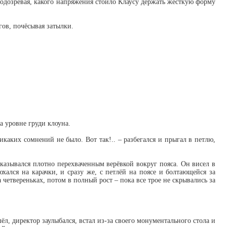
 подозревая, какого напряжения стоило Клаусу держать жёсткую форму
ов, почёсывая затылки.
 уровне груди клоуна.
никаких сомнений не было. Вот так!.. – разбегался и прыгал в петлю,
оказывался плотно перехваченным верёвкой вокруг пояса. Он висел в
ался на карачки, и сразу же, с петлёй на поясе и болтающейся за
четвереньках, потом в полный рост – пока все трое не скрывались за
л, директор заулыбался, встал из-за своего монументального стола и