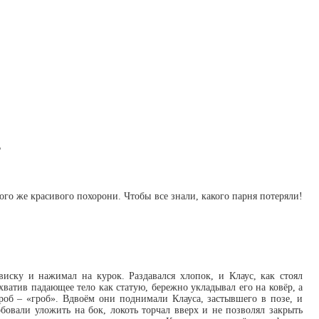
?
кого же красивого похорони. Чтобы все знали, какого парня потеряли!
иску и нажимал на курок. Раздавался хлопок, и Клаус, как стоял
хватив падающее тело как статую, бережно укладывал его на ковёр, а
роб – «гроб». Вдвоём они поднимали Клауса, застывшего в позе, и
бовали уложить на бок, локоть торчал вверх и не позволял закрыть