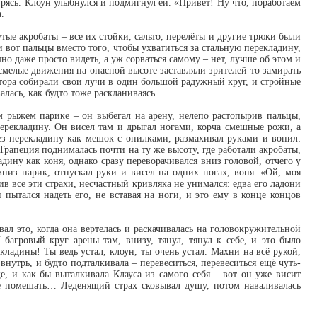
урясь. Клоун улыбнулся и подмигнул ей. «Привет! Ну что, поработаем
.
тые акробаты – все их стойки, сальто, перелёты и другие трюки были
вот пальцы вместо того, чтобы ухватиться за стальную перекладину,
о даже просто видеть, а уж сорваться самому – нет, лучше об этом и
 смелые движения на опасной высоте заставляли зрителей то замирать
ектора собирали свои лучи в один большой радужный круг, и стройные
лась, как будто тоже раскланиваясь.
м рыжем парике – он выбегал на арену, нелепо растопырив пальцы,
перекладину. Он висел там и дрыгал ногами, корча смешные рожи, а
ез перекладину как мешок с опилками, размахивал руками и вопил:
Трапеция поднималась почти на ту же высоту, где работали акробаты,
адину как коня, однако сразу переворачивался вниз головой, отчего у
вниз парик, отпускал руки и висел на одних ногах, вопя: «Ой, моя
в все эти страхи, несчастный кривляка не унимался: едва его ладони
 пытался надеть его, не вставая на ноги, и это ему в конце концов
вал это, когда она вертелась и раскачивалась на головокружительной
 багровый круг арены там, внизу, тянул, тянул к себе, и это было
кладины! Ты ведь устал, клоун, ты очень устал. Махни на всё рукой,
трь, и будто подталкивала – перевеситься, перевеситься ещё чуть-
, и как бы выталкивала Клауса из самого себя – вот он уже висит
не помешать… Леденящий страх сковывал душу, потом наваливалась