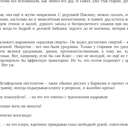
этому все вспоминали, как любил его дед. И Павел, уже став старше, дум
ет…
ая, она ещё и жутко некрасивая. С дедушкой Павлику, можно сказать, по
тным, настолько же и мимолётным впечатлением; в памяти дед остался 
яцем стонов и жалоб, дурного запаха и беспросветного уныния при ви
 когда-то бодрой и деловой бабушки задолго до её кончины, которая 
схожего выражения «красивая смерть». Он видел достаточно смертей – 
асивой. Напротив – все они были уродливы. Только у стариков это уро
ти являлся уродливым, диким, противоестественным, к тому же, к
нью. Вот, например, если бы сам Клаус – уже не молодой, но ещё не ст
 прочертило бы эффектную траекторию. Но то, что потом поднимут с аре
. Нет уж.
 бутафорским пистолетом – такие обычно рисуют у Бармалея и прочих 
грамму, иногда подыгрывая клоуну в репризах, и жалобно кричал:
ну пожалуйста!.. - на что тот отвечал с трагическим надрывом:
 больше жить ни минуты!
тически восклицал:
.. - на что клоун, картинно прикрывая глаза свободной рукой, ответствов