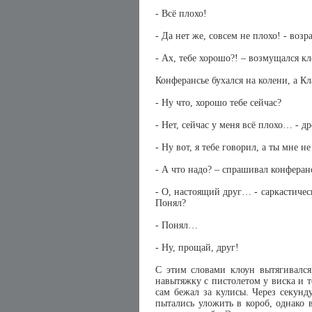
- Всё плохо!
- Да нет же, совсем не плохо! - во
- Ах, тебе хорошо?! – возмущался кл
Конферансье бухался на колени, а К
- Ну что, хорошо тебе сейчас?
- Нет, сейчас у меня всё плохо… - 
- Ну вот, я тебе говорил, а ты мне 
- А что надо? – спрашивал конферан
- О, настоящий друг… - саркастическ
Понял?
- Понял…
- Ну, прощай, друг!
С этим словами клоун вытягивался
навытяжку с пистолетом у виска и т
сам бежал за кулисы. Через секунд
пытались уложить в короб, однако 