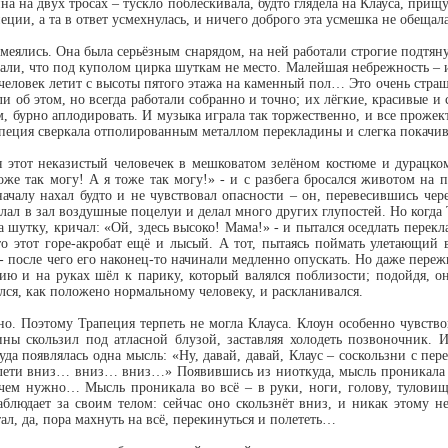
на на двух тросах – тускло поблёскивала, будто глядела на Клауса, прищ
еции, а та в ответ усмехнулась, и ничего доброго эта усмешка не обещала
смеялись. Она была серьёзным снарядом, на ней работали строгие подтяну
ли, что под куполом цирка шуткам не место. Малейшая небрежность – и 
 человек летит с высоты пятого этажа на каменный пол… Это очень страшн
 об этом, но всегда работали собранно и точно; их лёгкие, красивые и
ем, бурно аплодировать. И музыка играла так торжественно, и все прож
пеция сверкала отполированным металлом перекладины и слегка покачива
я этот неказистый человечек в мешковатом зелёном костюме и дурацко
же так могу! А я тоже так могу!» - и с разбега бросался животом на 
чалу нахал будто и не чувствовал опасности – он, перевесившись чер
ылал в зал воздушные поцелуи и делал много других глупостей. Но когда 
 шутку, кричал: «Ой, здесь высоко! Мама!» - и пытался оседлать перекл
что этот горе-акробат ещё и лысый. А тот, пытаясь поймать улетающий 
- после чего его наконец-то начинали медленно опускать. Но даже пережи
ию и на руках шёл к парику, который валялся поблизости; подойдя, он
ялся, как положено нормальному человеку, и раскланивался.
но. Поэтому Трапеция терпеть не могла Клауса. Клоун особенно чувство
ины скользил под атласной блузой, заставляя холодеть позвоночник. И
да появлялась одна мысль: «Ну, давай, давай, Клаус – соскользни с пере
лети вниз… вниз… вниз…» Появившись из ниоткуда, мысль проникала вну
чем нужно… Мысль проникала во всё – в руки, ноги, голову, туловище
аблюдает за своим телом: сейчас оно скользнёт вниз, и никак этому 
тал, да, пора махнуть на всё, перекинуться и полететь…