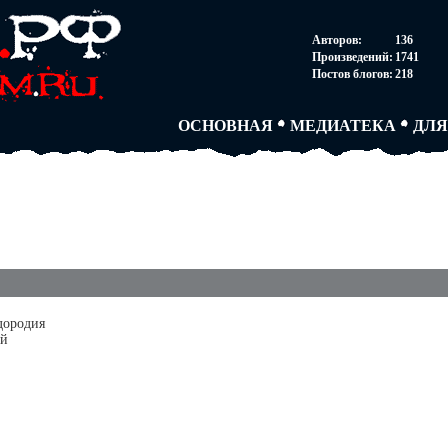
НОВОСТИ
АВТОРЫ
СОГ
Авторов:
136
ПАРТНЕРСТВО
БЛОГИ
ПОС
Произведений:
1741
ТВОРЧЕСКИЕ ГРУПП
АНОНИМКИ
АВТ
Постов блогов:
218
КНИЖНАЯ ЛАВКА
АБИТУРА
FAQ
СЛОВАРИ
ДУЭЛИ
ДУЭ
ОСНОВНАЯ
МЕДИАТЕКА
ДЛЯ
дородия
ей