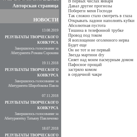
В первых числах января
Авторская страница
Давал другие прогнозы
Побереги меня Господи
Так сложно стало смотреть в глаза
НОВОСТИ
Открывать ладони наполнять кубки
Абсолютная пустота
13.08.2019
Тишина в телефонной трубке
Провод под током
РЕЗУЛЬТАТЫ ТВОРЧЕСКОГО
Я воплощение оголенного нерва
КОНКУРСА
Будет еще
Завершилось голосование за
Он не тот и не первый
Абитуриента Романа Сорокина
Звезда мартини dry
Сияет над моим пасмурным домом
19.11.2018
Пафосное прощай
застряло комом
РЕЗУЛЬТАТЫ ТВОРЧЕСКОГО
в сердечной чакре
КОНКУРСА
Завершилось голосование за
Абитуриента Широбокова Павла
07.11.2018
РЕЗУЛЬТАТЫ ТВОРЧЕСКОГО
КОНКУРСА
Завершилось голосование за
Абитуриентку Татьяну Павличенко
18.07.2018
РЕЗУЛЬТАТЫ ТВОРЧЕСКОГО