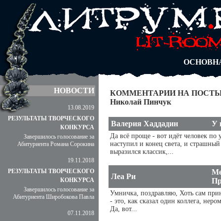
АВТОРЫ
БЛОГИ
АНОНИМ
АБИТУРА
ДУЭЛИ
ОСНОВН
НОВОСТИ
КОММЕНТАРИИ НА ПОСТЫ
Николай Пинчук
13.08.2019
РЕЗУЛЬТАТЫ ТВОРЧЕСКОГО
Валерия Хаддадин
У 
КОНКУРСА
Да всё проще - вот идёт человек по 
Завершилось голосование за
наступил и конец света, и страшный с
Абитуриента Романа Сорокина
выразился классик,...
19.11.2018
РЕЗУЛЬТАТЫ ТВОРЧЕСКОГО
Ме
Леа Ри
КОНКУРСА
Пр
Завершилось голосование за
Умничка, поздравляю, Хоть сам прин
Абитуриента Широбокова Павла
- это, как сказал один коллега, нер
Да, вот...
07.11.2018