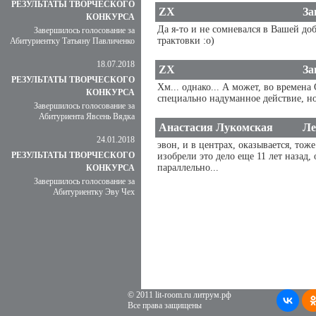
РЕЗУЛЬТАТЫ ТВОРЧЕСКОГО
ZX
За
КОНКУРСА
Да я-то и не сомневался в Вашей до
Завершилось голосование за
трактовки :о)
Абитуриентку Татьяну Павличенко
18.07.2018
ZX
За
РЕЗУЛЬТАТЫ ТВОРЧЕСКОГО
Хм... однако... А может, во времена 
КОНКУРСА
специально надуманное действие, но 
Завершилось голосование за
Абитуриента Явсень Вядка
Анастасия Лукомская
Ле
24.01.2018
эвон, и в центрах, оказывается, то
РЕЗУЛЬТАТЫ ТВОРЧЕСКОГО
изобрели это дело еще 11 лет назад, 
параллельно...
КОНКУРСА
Завершилось голосование за
Абитуриентку Эву Чех
© 2011 lit-room.ru литрум.рф
Все права защищены