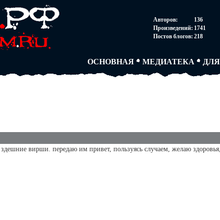
НОВОСТИ
АВТОРЫ
СОГ
Авторов:
136
ПАРТНЕРСТВО
БЛОГИ
ПОС
Произведений:
1741
ТВОРЧЕСКИЕ ГРУПП
АНОНИМКИ
АВТ
Постов блогов:
218
КНИЖНАЯ ЛАВКА
АБИТУРА
FAQ
СЛОВАРИ
ДУЭЛИ
ДУЭ
ОСНОВНАЯ
МЕДИАТЕКА
ДЛЯ
здешние вирши. передаю им привет, пользуясь случаем, желаю здоровья,